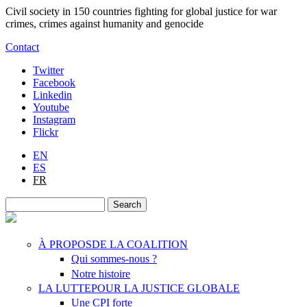
Skip to main content
Civil society in 150 countries fighting for global justice for war
crimes, crimes against humanity and genocide
Contact
Twitter
Facebook
Linkedin
Youtube
Instagram
Flickr
EN
ES
FR
Search
Search form
À PROPOS
DE LA COALITION
Qui sommes-nous ?
Notre histoire
LA LUTTE
POUR LA JUSTICE GLOBALE
Une CPI forte