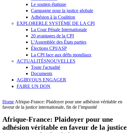
Le soutien étatique
Campagne pour la justice globale
Adhésion à la Coalition
EXPLORER
LE SYSTÈME DE LA CPI
La Cour Pénale Internationale
20 avantages de la CPI
L'Assemblée des États parties
Élections CPI/ASP
La CPI face aux défis mondiaux
ACTUALITÉS
NOUVELLES
Toute l'actualité
Documents
AGIR
VOUS ENGAGER
FAIRE UN DON
You are here
Home
Afrique-France: Plaidoyer pour une adhésion véritable en
faveur de la justice internationale, fin de l’impunité
Afrique-France: Plaidoyer pour une
adhésion véritable en faveur de la justice